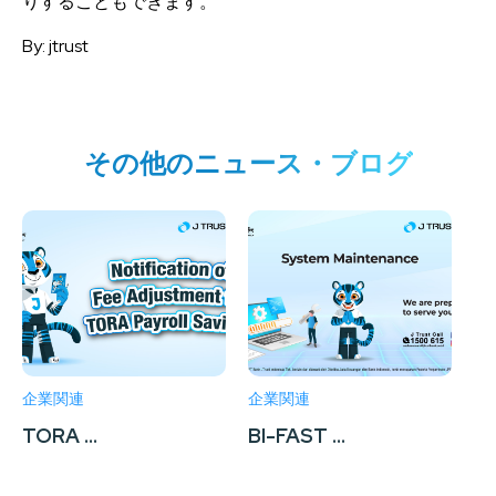
りすることもできます。
By: jtrust
その他のニュース・ブログ
企業関連
企業関連
企
TORA ...
BI-FAST ...
J
「O