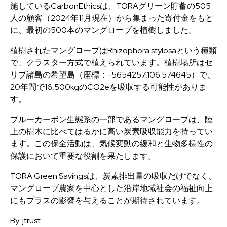
施しているCarbonEthicsは、TORAグリーン貯蓄の505
人の顧客（2024年11月現在）から集まった寄付金をもと
に、最初の500本のマングローブを植樹しました。
植樹されたマングローブは
Rhizophora stylosa
という種類
で、クラスター方式で植えられています。植樹場所はセ
リブ諸島の希望島（座標：-5654257,106.574645）で、
20年間で16,500kgのCO2eを吸収する可能性がありま
す。
ブルーカーボン生態系の一部であるマングローブは、陸
上の樹木に比べてはるかに高い炭素吸収能力を持ってい
ます。この保全活動は、気候変動の緩和と生物多様性の
保護において重要な役割を果たします。
TORA Green Savingsは、炭素排出量の吸収だけでなく、
マングローブ農家を中心とした沿岸地域社会の福祉向上
にもプラスの影響を与えることが期待されています。
By: jtrust