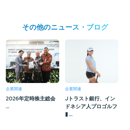
その他のニュース・ブログ
企業関連
企業関連
企
2026年定時株主総会
Jトラスト銀行、イン
J
...
ドネシア人プロゴルフ
へ
� ...
ラ�