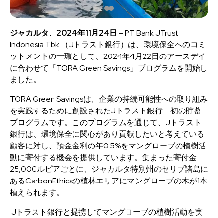
ジャカルタ、
2024
年
11
月
24
日
– PT Bank JTrust
Indonesia Tbk.（Jトラスト銀行）は、環境保全へのコミ
ットメントの一環として、2024年4月22日のアースデイ
に合わせて「TORA Green Savings」プログラムを開始し
ました。
TORA Green Savingsは、企業の持続可能性への取り組み
を実践するために創設されたJトラスト銀行 初の貯蓄
プログラムです。このプログラムを通じて、Jトラスト
銀行は、環境保全に関心があり貢献したいと考えている
顧客に対し、預金金利の年0.5%をマングローブの植樹活
動に寄付する機会を提供しています。集まった寄付金
25,000ルピアごとに、ジャカルタ特別州のセリブ諸島に
あるCarbonEthicsの植林エリアにマングローブの木が1本
植えられます。
Jトラスト銀行と提携してマングローブの植樹活動を実