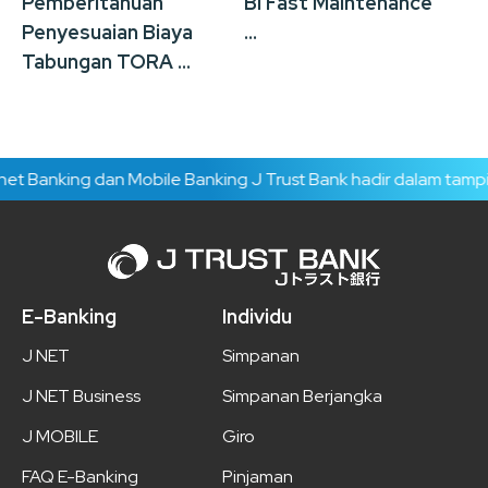
Pemberitahuan
BI Fast Maintenance
J 
Penyesuaian Biaya
...
S
Tabungan TORA ...
Pe
Ga
t Banking dan Mobile Banking J Trust Bank hadir dalam tampil
E-Banking
Individu
J NET
Simpanan
J NET Business
Simpanan Berjangka
J MOBILE
Giro
FAQ E-Banking
Pinjaman