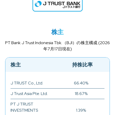
株主
PT Bank J Trust Indonesia Tbk.（BJI）の株主構成 (2026
年7月17日現在)
株主
持株比率
J TRUST Co., Ltd.
66.40%
J Trust Asia Pte. Ltd.
18.67%
PT J TRUST
INVESTMENTS
1.39%