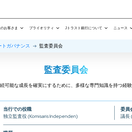
人のお客さま
プライオリティ
Jトラスト銀行について
ニュース
ートガバナンス
監査委員会
E
法人預金商品
J Trust Investments Indonesia
サービス
企業関連
支店 所在地
Turn Around A
Jトラスト為替レート
給与振込 & バーチャルアカウ
king よくある質問
定期預金
J Trust Consulting Indonesia
バンカシュランス (保険販売)
CSR関連
コーポレートガバナンス
その他
外国為替サービス
貿易金融
監査委員会
当座預金
外国為替
その他
企業情報
その他
外国為替サービス
法人ローン
投資家情報
プロモーション
その他
続可能な成長を確実にするために、多様な専門知識を持つ経験
従業員向けローン
Jトラストグループについて
当行での役職
委員
独立監査役 (Komisaris Independen)
議長 (