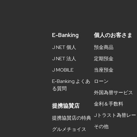
E-Banking
個人のお客さま
J NET 個人
預金商品
J NET 法人
定期預金
J MOBILE
当座預金
E-Banking よくあ
ローン
る質問
外国為替サービス
金利＆手数料
提携協賛店
Jトラスト為替レー
提携協賛店の特典
その他
グルメチョイス