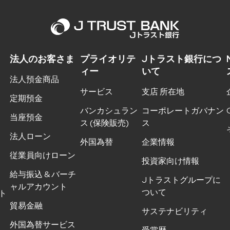
法人のお客さま
プライオリテ
Jトラスト銀行につ
ィー
いて
法人預金商品
サービス
支店 所在地
定期預金
バンカシュラン
コーポレートガバナン
当座預金
ス (保険販売)
ス
法人ローン
外国為替
企業情報
従業員向けローン
投資家向け情報
給与振込 & バーチ
Jトラストグループに
ャルアカウント
ついて
ト
貿易金融
サステナビリティ
外国為替サービス