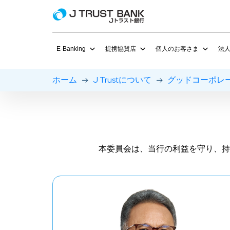
E-Banking
提携協賛店
個人のお客さま
法
ホーム
J Trustについて
グッドコーポレ
J NET 個人
提携協賛店の特典
預金商品
J MOBIL
J Net ビジネス
グルメチョイス
定期預金
E-Ban
当座預金
ローン
本委員会は、当行の利益を守り、持
金利＆手数料