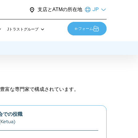
JP
支店とATMの所在地
e-フォーム
Jトラストグループ
sset Indonesia
サステナビリティ
ント
受賞歴
マスコット紹介はこちら！
お問い合わせ
豊富な専門家で構成されています。
Career
会での役職
Ketua)