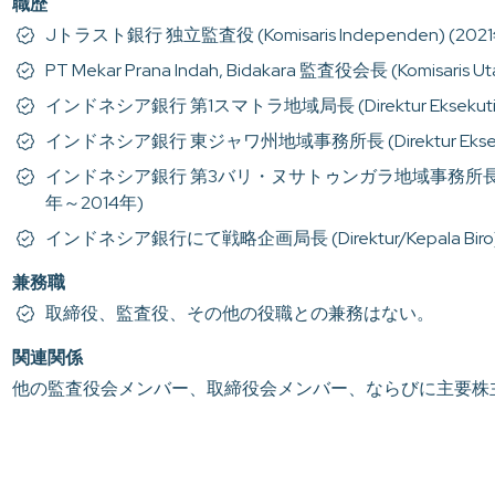
職歴
Jトラスト銀行 独立監査役 (Komisaris Independen) (20
PT Mekar Prana Indah, Bidakara 監査役会長 (Komisaris
インドネシア銀行 第1スマトラ地域局長 (Direktur Eksekutif, K
インドネシア銀行 東ジャワ州地域事務所長 (Direktur Eksekutif 
インドネシア銀行 第3バリ・ヌサトゥンガラ地域事務所長 (Direktur Ek
年～2014年)
インドネシア銀行にて戦略企画局長 (Direktur/Kepala Bi
兼務職
取締役、監査役、その他の役職との兼務はない。
関連関係
他の監査役会メンバー、取締役会メンバー、ならびに主要株