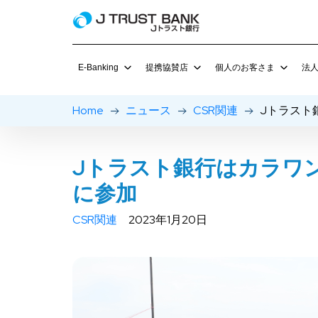
E-Banking
提携協賛店
個人のお客さま
法
Home
ニュース
CSR関連
Jトラスト
J NET 個人
提携協賛店の特典
預金商品
J MOBIL
J Net ビジネス
グルメチョイス
定期預金
E-Ban
Jトラスト銀行はカラワ
当座預金
に参加
ローン
CSR関連
2023年1月20日
金利＆手数料