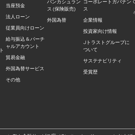
バンカシュラン
コーポレートガバナン
当座預金
ス (保険販売)
ス
法人ローン
外国為替
企業情報
従業員向けローン
投資家向け情報
給与振込 & バーチ
Jトラストグループに
ャルアカウント
ついて
ト
貿易金融
サステナビリティ
外国為替サービス
受賞歴
その他