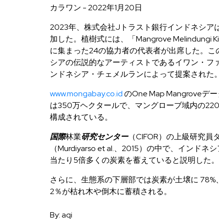
カラワン - 2022年1月20日
2023年、株式会社Jトラスト銀行インドネシ
加した。植樹式には、「Mangrove Melindun
に集まった24の協力者の代表者が出席した。こ
シアの伝説的なアーティストであるイワン・フ
ンドネシア・チェメルランによって提案された
www.mongabay.co.id
のOne Map Mangr
は350万ヘクタールで、マングローブ域内の22
構成されている。
国際
林業
研究センタ
ー
（CIFOR）の上級研究
（Murdiyarso et al.、2015）の中で
当たり5倍多くの炭素を蓄えていると説明した。
さらに、生態系の下層部では炭素が土壌に 78%
2％が枯れ木や倒木に蓄積される。
By: aqi