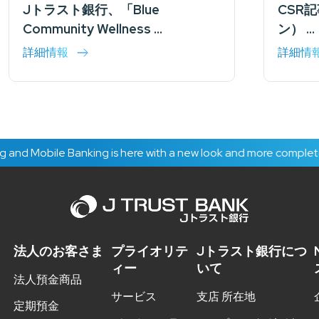
Jトラスト銀行、「Blue
CSR記
Community Wellness ...
ン） ...
詳細情報
詳細情
bile Banking is here with a new look and more complete servic
法人のお客さま
プライオリテ
Jトラスト銀行につ
ィー
いて
法人預金商品
サービス
支店 所在地
定期預金