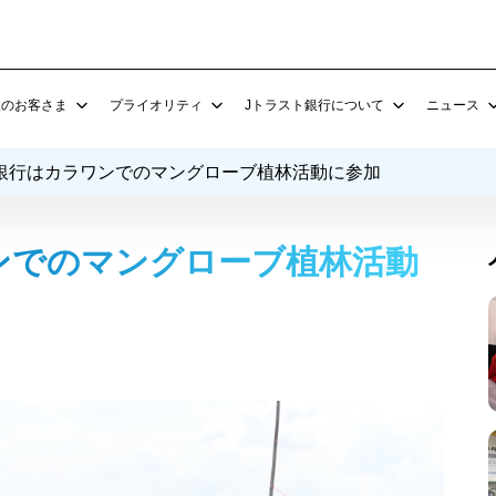
人のお客さま
プライオリティ
Jトラスト銀行について
ニュース
銀行はカラワンでのマングローブ植林活動に参加
E
法人預金商品
J Trust Investments Indonesia
サービス
企業関連
支店 所在地
Turn Around A
Jトラスト為替レート
給与振込 & バーチャルアカウ
king よくある質問
定期預金
J Trust Consulting Indonesia
バンカシュランス (保険販売)
CSR関連
コーポレートガバナンス
その他
外国為替サービス
貿易金融
ンでのマングローブ植林活動
当座預金
外国為替
その他
企業情報
その他
外国為替サービス
法人ローン
投資家情報
プロモーション
その他
従業員向けローン
Jトラストグループについて