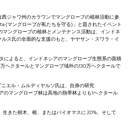
アは西ジャワ州のカラワンでマングローブの植林活動に参
gi Kita (マングローブが私たちを守る)」と題されたイベント
のマングローブの植林とメンテナンス活動は、インドネ
ァルス氏の全面的な支援のもと、ヤヤサン・スワラ・イ
。
oveデータによると、インドネシアのマングローブ生態系の面積
0万ヘクタールとマングローブ域外の130万ヘクタールで
員ダニエル・ムルディヤルソ氏は、自身の研究
、インドネシアのマングローブ林は高地の熱帯林よりも1ヘクタール
、生きた樹木、根、またはバイオマスに 20%、そして