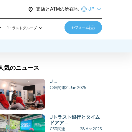
JP
支店とATMの所在地
e-フォーム
Jトラストグループ
sset Indonesia
サステナビリティ
ント
受賞歴
人気のニュース
マスコット紹介はこちら！
お問い合わせ
J ...
CSR関連
31 Jan 2025
Career
Jトラスト銀行とタイム
ドアア ...
CSR関連
28 Apr 2025