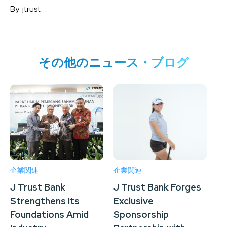
By: jtrust
その他のニュース・ブログ
企業関連
企業関連
企
J Trust Bank
J Trust Bank Forges
J 
Strengthens Its
Exclusive
Su
Foundations Amid
Sponsorship
Tr