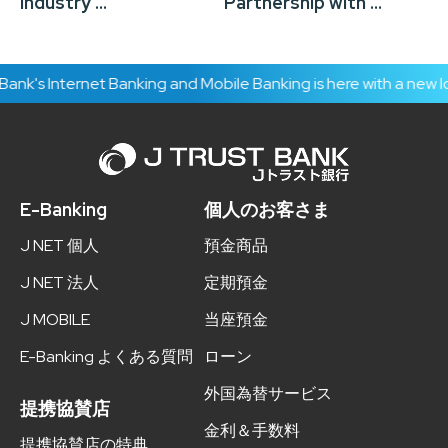
Industry ...
Partnership with ...
To
nk's Internet Banking and Mobile Banking is here with a new lo
E-Banking
個人のお客さま
J NET 個人
預金商品
J NET 法人
定期預金
J MOBILE
当座預金
E-Banking よくある質問
ローン
外国為替サービス
提携協賛店
金利＆手数料
提携協賛店の特典