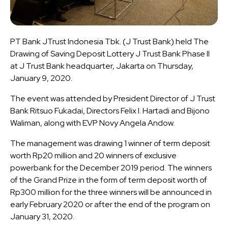
PT Bank JTrust Indonesia Tbk. (J Trust Bank) held The
Drawing of Saving Deposit Lottery J Trust Bank Phase II
at J Trust Bank headquarter, Jakarta on Thursday,
January 9, 2020.
The event was attended by President Director of J Trust
Bank Ritsuo Fukadai, Directors Felix I. Hartadi and Bijono
Waliman, along with EVP Novy Angela Andow.
The management was drawing 1 winner of term deposit
worth Rp20 million and 20 winners of exclusive
powerbank for the December 2019 period. The winners
of the Grand Prize in the form of term deposit worth of
Rp300 million for the three winners will be announced in
early February 2020 or after the end of the program on
January 31, 2020.