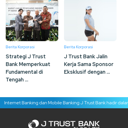
Berita Korporasi
Berita Korporasi
Ber
Strategi J Trust
J Trust Bank Jalin
J 
Bank Memperkuat
Kerja Sama Sponsor
Ge
Fundamental di
Eksklusif dengan ...
To
Tengah ...
nternet Banking dan Mobile Banking J Trust Bank hadir dalam 