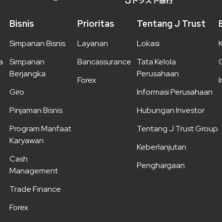
Bisnis
Prioritas
Tentang J Trust
Simpanan Bisnis
Layanan
Lokasi
a
Simpanan
Bancassurance
Tata Kelola
Berjangka
Perusahaan
Forex
Giro
Informasi Perusahaan
Pinjaman Bisnis
Hubungan Investor
Program Manfaat
Tentang J Trust Group
Karyawan
Keberlanjutan
Cash
Penghargaan
Management
Trade Finance
Forex