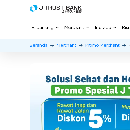
E-banking
Merchant
Individu
Bisn
Beranda
Merchant
Promo Merchant
J NET
Promo Merchant
Simpanan
J MOBI
J NET Business
Gourmet Choice
Simpanan Be
FAQ E-
Giro
Pinjaman
Tarif & Laya