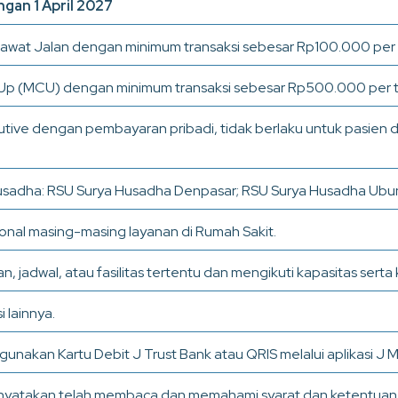
gan 1 April 2027
Rawat Jalan dengan minimum transaksi sebesar Rp100.000 per t
Up (MCU) dengan minimum transaksi sebesar Rp500.000 per tr
utive dengan pembayaran pribadi, tidak berlaku untuk pasien
a Husadha: RSU Surya Husadha Denpasar; RSU Surya Husadha Ub
onal masing-masing layanan di Rumah Sakit.
 jadwal, atau fasilitas tertentu dan mengikuti kapasitas serta 
 lainnya.
akan Kartu Debit J Trust Bank atau QRIS melalui aplikasi J 
nyatakan telah membaca dan memahami syarat dan ketentuan 