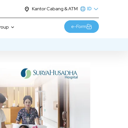
Kantor Cabang & ATM
ID
e-Form
Group
berlanjutan
sia
nghargaan
skot JTrust
bungi Kami
ir