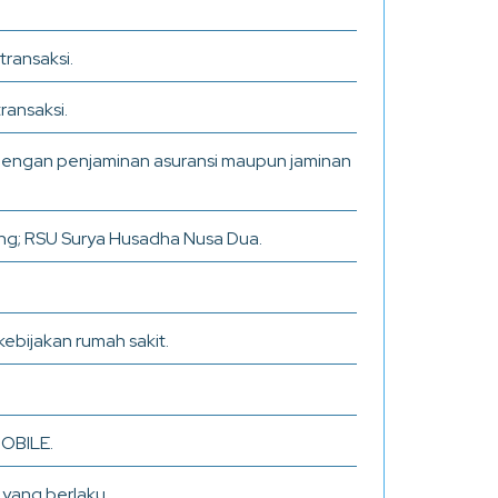
ransaksi.
ansaksi.
 dengan penjaminan asuransi maupun jaminan
ung; RSU Surya Husadha Nusa Dua.
kebijakan rumah sakit.
MOBILE.
yang berlaku.