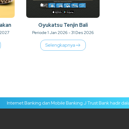
Gyukatsu Tenjin Bali
akan
Periode 1 Jan 2026 - 31 Des 2026
 2027
Selengkapnya
net Banking dan Mobile Banking J Trust Bank hadir dalam tamp