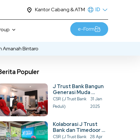
Kantor Cabang & ATM
ID
e-Form
Group
an Amanah Bintaro
berlanjutan
sia
nghargaan
Berita Populer
skot JTrust
bungi Kami
J Trust Bank Bangun
Generasi Muda ...
ir
CSR (J Trust Bank
31 Jan
Peduli)
2025
Kolaborasi J Trust
Bank dan Timedoor ...
CSR (J Trust Bank
28 Apr