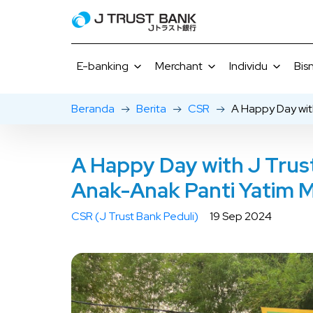
E-banking
Merchant
Individu
Bisn
Beranda
Berita
CSR
A Happy Day wit
J NET
Promo Merchant
Simpanan
J MOBI
J NET Business
Gourmet Choice
Simpanan Be
FAQ E-
A Happy Day with J Trus
Giro
Anak-Anak Panti Yatim 
Pinjaman
Tarif & Laya
CSR (J Trust Bank Peduli)
19 Sep 2024