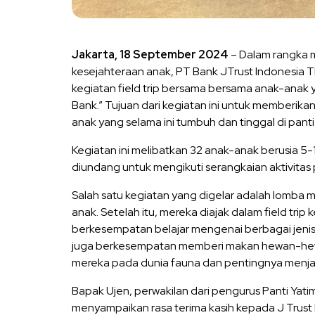
Jakarta, 18 September 2024
– Dalam rangka
kesejahteraan anak, PT Bank JTrust Indonesia 
kegiatan field trip bersama bersama anak-anak y
Bank.” Tujuan dari kegiatan ini untuk memberi
anak yang selama ini tumbuh dan tinggal di panti
Kegiatan ini melibatkan 32 anak-anak berusia 5-
diundang untuk mengikuti serangkaian aktivitas
Salah satu kegiatan yang digelar adalah lomba m
anak. Setelah itu, mereka diajak dalam field trip
berkesempatan belajar mengenai berbagai jenis
juga berkesempatan memberi makan hewan-he
mereka pada dunia fauna dan pentingnya menj
Bapak Ujen, perwakilan dari pengurus Panti Ya
menyampaikan rasa terima kasih kepada J Trust B