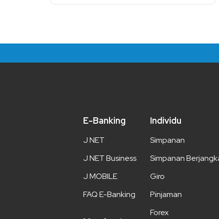
E-Banking
Individu
J NET
Simpanan
J NET Business
Simpanan Berjangk
J MOBILE
Giro
FAQ E-Banking
Pinjaman
Forex