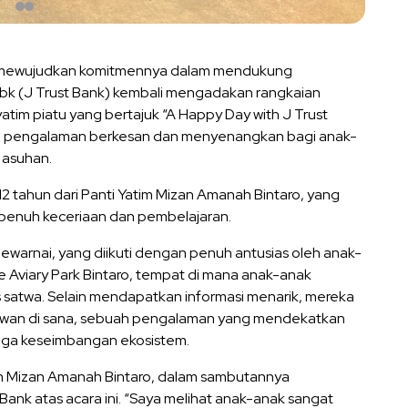
 mewujudkan komitmennya dalam mendukung
Tbk (J Trust Bank) kembali mengadakan rangkaian
atim piatu yang bertajuk “A Happy Day with J Trust
kan pengalaman berkesan dan menyenangkan bagi anak-
 asuhan.
12 tahun dari Panti Yatim Mizan Amanah Bintaro, yang
 penuh keceriaan dan pembelajaran.
ewarnai, yang diikuti dengan penuh antusias oleh anak-
 ke Aviary Park Bintaro, tempat di mana anak-anak
 satwa. Selain mendapatkan informasi menarik, mereka
wan di sana, sebuah pengalaman yang mendekatkan
aga keseimbangan ekosistem.
tim Mizan Amanah Bintaro, dalam sambutannya
ank atas acara ini. “Saya melihat anak-anak sangat